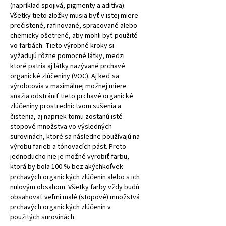
(napríklad spojivá, pigmenty a aditíva).
Všetky tieto zložky musia byť v istej miere
prečistené, rafinované, spracované alebo
chemicky ošetrené, aby mohli byť použité
vo farbách. Tieto výrobné kroky si
vyžadujú rôzne pomocné látky, medzi
ktoré patria aj látky nazývané prchavé
organické zlúčeniny (VOC). Aj keď sa
výrobcovia v maximálnej možnej miere
snažia odstrániť tieto prchavé organické
zlúčeniny prostredníctvom sušenia a
čistenia, aj napriek tomu zostanú isté
stopové množstva vo výsledných
surovinách, ktoré sa následne používajú na
výrobu farieb a tónovacích pást. Preto
jednoducho nie je možné vyrobiť farbu,
ktorá by bola 100 % bez akýchkoľvek
prchavých organických zlúčenín alebo s ich
nulovým obsahom. Všetky farby vždy budú
obsahovať veľmi malé (stopové) množstvá
prchavých organických zlúčenín v
použitých surovinách.