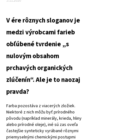
5.11.2020
V ére rôznych sloganov je
medzi výrobcami farieb
obľúbené tvrdenie „s
nulovým obsahom
prchavých organických
zlúčenín“. Ale je to naozaj
pravda?
Farba pozostáva z viacerých zložiek.
Niektoré z nich môžu byť prírodného
pôvodu (napríklad minerály, krieda, hliny
alebo prírodné oleje), iné sú zas oveľa
častejšie synteticky vyrábané rôznymi
priemyselnými chemickými postupmi