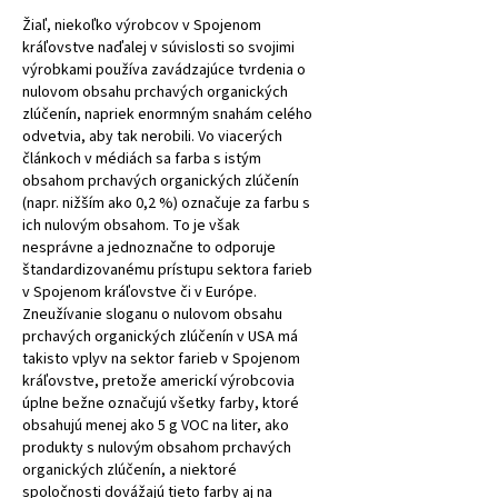
Žiaľ, niekoľko výrobcov v Spojenom
kráľovstve naďalej v súvislosti so svojimi
výrobkami používa zavádzajúce tvrdenia o
nulovom obsahu prchavých organických
zlúčenín, napriek enormným snahám celého
odvetvia, aby tak nerobili. Vo viacerých
článkoch v médiách sa farba s istým
obsahom prchavých organických zlúčenín
(napr. nižším ako 0,2 %) označuje za farbu s
ich nulovým obsahom. To je však
nesprávne a jednoznačne to odporuje
štandardizovanému prístupu sektora farieb
v Spojenom kráľovstve či v Európe.
Zneužívanie sloganu o nulovom obsahu
prchavých organických zlúčenín v USA má
takisto vplyv na sektor farieb v Spojenom
kráľovstve, pretože americkí výrobcovia
úplne bežne označujú všetky farby, ktoré
obsahujú menej ako 5 g VOC na liter, ako
produkty s nulovým obsahom prchavých
organických zlúčenín, a niektoré
spoločnosti dovážajú tieto farby aj na