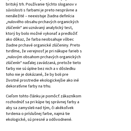
britský trh. Používanie týchto sloganov v
súvislosti s farbami je preto nesprávne a
nenáležité – neexistuje žiadna definícia
„nulového obsahu prchavých organických
zlúčenín“ ani uznávaný analytický test,
ktorý by bolo možné vykonať a predložiť
ako dôkaz, že farba neobsahuje vôbec
žiadne prchavé organické zlúčeniny. Preto
tvrdíme, že verejnosť je pri nákupe farieb s
„nulovým obsahom prchavých organických
zlúčenín“ naďalej zavádzaná, pretože tieto
farby nie sú úplne bez nich a v dôsledku
toho nie je dokázané, že by boli pre
životné prostredie ekologickejšie ako iné
dekoratívne farby na trhu.
Cieľom tohto článku je pomôcť zákazníkom
rozhodnúť sa pri kúpe tej správnej farby a
aby sa zamysleli nad tým, či akékoľvek
tvrdenia o príslušnej farbe, najmä tie
ekologické, sú presné a odôvodnené.