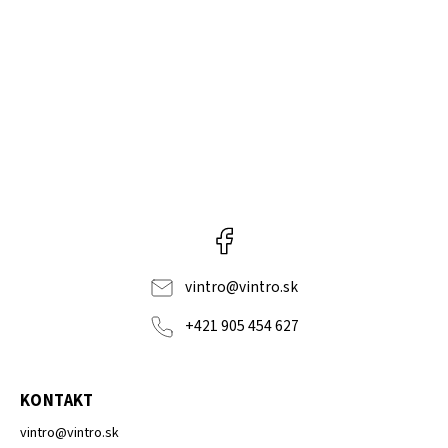
Facebook
vintro
@
vintro.sk
+421 905 454 627
KONTAKT
vintro
@
vintro.sk