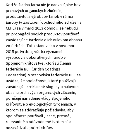
Keďže žiadna farba nie je naozaj úplne bez
prchavých organických zlúčenín,
predstavitelia výrobcov farieb v rámci
Európy (v zastúpení obchodného združenia
CEPE) sa v marci 2013 dohodli, že nebudú
pri propagácii svojich produktov používať
zavádzajúce tvrdenia o ich nulovom obsahu
vo farbách. Toto stanovisko v novembri
2015 potvrdili aj všetci významní
výrobcovia dekoratívnych farieb v
Spojenom kráľovstve, ktorí sú členmi
federácie BCF (British Coatings
Federation). V stanovisku federácie BCF sa
uvádza, že spoločnosti, ktoré používajú
zavádzajúce reklamné slogany o nulovom
obsahu prchavých organických zlúčenín,
porušujú nariadenie vlády Spojeného
kráľovstve o ekologických tvrdeniach, v
ktorom sa zdôrazňuje požiadavka, aby
spoločnosti používali „jasné, presné,
relevantné a odôvodnené tvrdenia“ a
nezavádzali spotrebiteľov.