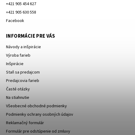
+421 905 454 627
+421 905 630 558
Facebook
INFORMÁCIE PRE VÁS
Návody a inšpirácie
Výroba farieb
Inšpirácie
Staň sa predajcom
Predajcovia farieb
Časté otázky
Na stiahnutie
Všeobecné obchodné podmienky
Podmienky ochrany osobných údajov
Reklamačný formulár
Formulár pre odstúpenie od zmluvy