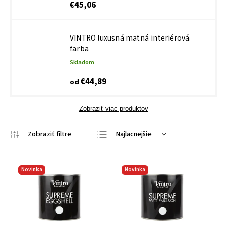
€45,06
VINTRO luxusná matná interiérová
farba
Skladom
€44,89
od
Zobraziť viac produktov
Najlacnejšie
Najdrahšie
Najpredávanejšie
Novinka
Novinka
Abecedne