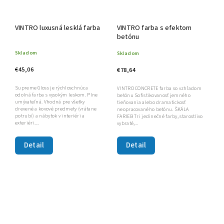
VINTRO luxusná lesklá farba
VINTRO farba s efektom
betónu
Skladom
Skladom
€45,06
€78,64
Supreme Gloss je rýchloschnúca
VINTRO CONCRETE farba so vzhľadom
odolná farba s vysokým leskom. Plne
betónu Sofistikovanosť jemného
umývateľná. Vhodná pre všetky
tieňovania alebo dramatickosť
drevené a kovové predmety (vrátane
neopracovaného betónu. ŠKÁLA
potrubí) a nábytok v interiéri a
FARIEB Tri jedinečné farby, starostlivo
exteriéri....
vybraté,...
Detail
Detail