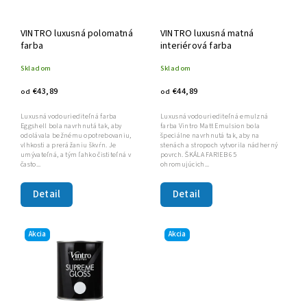
VINTRO luxusná polomatná
VINTRO luxusná matná
farba
interiérová farba
Skladom
Skladom
€43,89
€44,89
od
od
Luxusná vodouriediteľná farba
Luxusná vodouriediteľná emulzná
Eggshell bola navrhnutá tak, aby
farba Vintro Matt Emulsion bola
odolávala bežnému opotrebovaniu,
špeciálne navrhnutá tak, aby na
vlhkosti a prerážaniu škvŕn. Je
stenách a stropoch vytvorila nádherný
umývateľná, a tým ľahko čistiteľná v
povrch. ŠKÁLA FARIEB 65
často...
ohromujúcich...
Detail
Detail
Akcia
Akcia