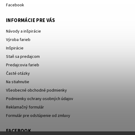
Facebook
INFORMÁCIE PRE VÁS
Návody a inšpirácie
Výroba farieb
Inšpirácie
Staň sa predajcom
Predajcovia farieb
Časté otázky
Na stiahnutie
Všeobecné obchodné podmienky
Podmienky ochrany osobných údajov
Reklamačný formulár
Formulár pre odstúpenie od zmluvy
FACEBOOK