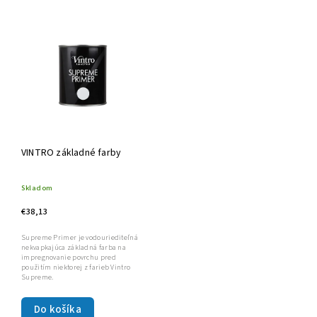
Najdrahšie
Najpredávanejšie
Abecedne
VINTRO základné farby
Skladom
€38,13
Supreme Primer je vodouriediteľná
nekvapkajúca základná farba na
impregnovanie povrchu pred
použitím niektorej z farieb Vintro
Supreme.
Do košíka