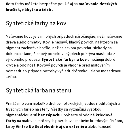
tieto farby môžete bezpečne použiť aj na
maľovanie detských
hračiek, nábytku a izieb
.
Syntetické farby na kov
Maľovanie kovu je v mnohých prípadoch náročnejšie, než maľovanie
dreva alebo omietky. Kov je nesavý, hladký povrch, na ktorom sa
pigment zachytáva horšie, než na savom povrchu. Niekedy sa
dokonca stane, že nový pozinkovaný plech pokrýva mastnota z
výrobného procesu.
Syntetické farby na kov
umožňujú dobré
krytie a odolnosť. Kovový povrch je vhodné pred maľovaním
odmastiť a v prípade potreby vyčistiť drôtenkou alebo mosadznou
kefou.
Syntetická farba na stenu
Prinášame vám niekoľko druhov netoxických, vodou riediteľných a
trvácnych farieb na steny. Všetky sa vyznačujú vysokou
pigmentáciou a sú
bez zápachu
. Vyberte si odolné
kriedové
farby
na maľovanie rôznych povrchov s matným kriedovým finišom,
farby
Vintro No Seal
vhodné aj do exteriéru
alebo luxusné