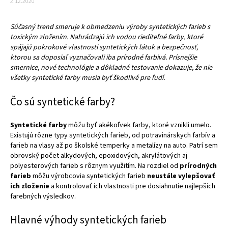
2.12.2020
Súčasný trend smeruje k obmedzeniu výroby syntetických farieb s
toxickým zložením. Nahrádzajú ich vodou riediteľné farby, ktoré
spájajú pokrokové vlastnosti syntetických látok a bezpečnosť,
ktorou sa doposiaľ vyznačovali iba prírodné farbivá. Prísnejšie
smernice, nové technológie a dôkladné testovanie dokazuje, že nie
všetky syntetické farby musia byť škodlivé pre ľudí.
Čo sú syntetické farby?
Syntetické farby
môžu byť akékoľvek farby, ktoré vznikli umelo.
Existujú rôzne typy syntetických farieb, od potravinárskych farbív a
farieb na vlasy až po školské temperky a metalízy na auto. Patrí sem
obrovský počet alkydových, epoxidových, akrylátových aj
polyesterových farieb s rôznym využitím. Na rozdiel od
prírodných
farieb
môžu výrobcovia syntetických farieb
neustále vylepšovať
ich zloženie
a kontrolovať ich vlastnosti pre dosiahnutie najlepších
farebných výsledkov.
Hlavné výhody syntetických farieb