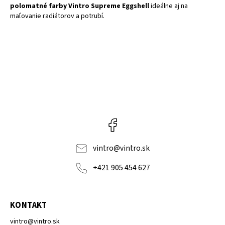
polomatné farby
Vintro Supreme Eggshell
ideálne aj na
maľovanie radiátorov a potrubí.
Facebook
vintro
@
vintro.sk
+421 905 454 627
KONTAKT
vintro
@
vintro.sk