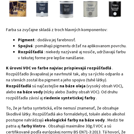
Farba sa zvyčajne skladá z troch hlavných komponentov:
Pigment
: dodáva jej farebnosť.
Spojivá
: pomáhajú pigmentu držať na aplikovanom povrchu.
Rozpúšťadlá
: niekedy nazývané aj nosiče, udržiavajú farbu
v tekutej forme pre lepšie nanášanie.
K úrovni VOC vo farbe najviac prispievajú rozpúšťadlá
.
Rozpúšťadlo (kvapalina) je navrhnuté tak, aby sa rýchlo odparilo a
na stenách zostal iba pigment a jeho spojivo (tuhé látky).
Rozpúšťadlá
sú najčastejšie
na báze oleja
(vysoký obsah VOC),
alebo
na báze vody
(nízky alebo žiadny obsah VOC). Od druhu
rozpúšťadla závisí aj
riedenie syntetickej farby
.
To, že je farba syntetická, ešte nemusí znamenať, že obsahuje
škodlivé látky. Rozpúšťadlá ako formaldehyd, toluén alebo alkohol
postupne nahrádzajú
ekologické farby na báze vody
. Medzi tie
patria aj
farby Vintro
. Obsahujú maximálne 30g/l VOC a sú
certifikované podľa európskej normy BS EN71-3:2013. Tá hovorí, že