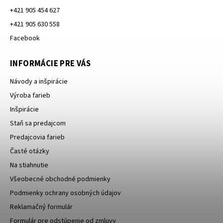
+421 905 454 627
+421 905 630 558
Facebook
INFORMÁCIE PRE VÁS
Návody a inšpirácie
Výroba farieb
Inšpirácie
Staň sa predajcom
Predajcovia farieb
Časté otázky
Na stiahnutie
Všeobecné obchodné podmienky
Podmienky ochrany osobných údajov
Reklamačný formulár
Formulár pre odstúpenie od zmluvy