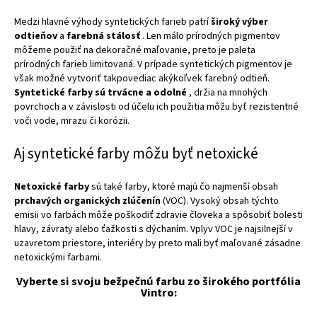
Medzi hlavné výhody syntetických farieb patrí
široký výber
odtieňov
a
farebná stálosť
. Len málo prírodných pigmentov
môžeme použiť na dekoračné maľovanie, preto je paleta
prírodných farieb limitovaná. V prípade syntetických pigmentov je
však možné vytvoriť takpovediac akýkoľvek farebný odtieň.
Syntetické farby sú trvácne a odolné
, držia na mnohých
povrchoch a v závislosti od účelu ich použitia môžu byť rezistentné
voči vode, mrazu či korózii.
Aj syntetické farby môžu byť netoxické
Netoxické farby
sú také farby, ktoré majú čo najmenší obsah
prchavých organických zlúčenín
(VOC). Vysoký obsah týchto
emisii vo farbách môže poškodiť zdravie človeka a spôsobiť bolesti
hlavy, závraty alebo ťažkosti s dýchaním. Vplyv VOC je najsilnejší v
uzavretom priestore, interiéry by preto mali byť maľované zásadne
netoxickými farbami.
Vyberte si svoju bežpečnú farbu zo širokého portfólia
Vintro: