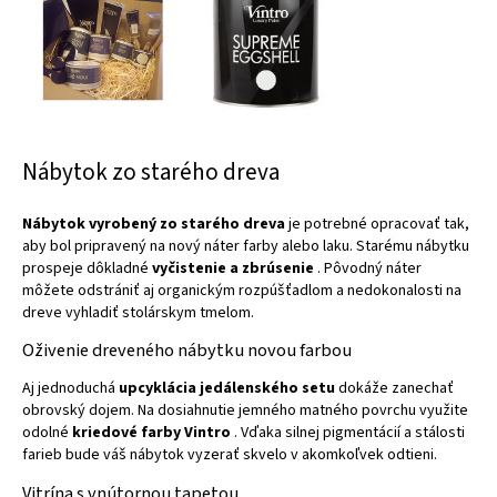
Nábytok zo starého dreva
Nábytok vyrobený zo starého dreva
je potrebné opracovať tak,
aby bol pripravený na nový náter farby alebo laku. Starému nábytku
prospeje dôkladné
vyčistenie a zbrúsenie
. Pôvodný náter
môžete odstrániť aj organickým rozpúšťadlom a nedokonalosti na
dreve vyhladiť stolárskym tmelom.
Oživenie dreveného nábytku novou farbou
Aj jednoduchá
upcyklácia jedálenského setu
dokáže zanechať
obrovský dojem. Na dosiahnutie jemného matného povrchu využite
odolné
kriedové farby Vintro
. Vďaka silnej pigmentácií a stálosti
farieb bude váš nábytok vyzerať skvelo v akomkoľvek odtieni.
Vitrína s vnútornou tapetou