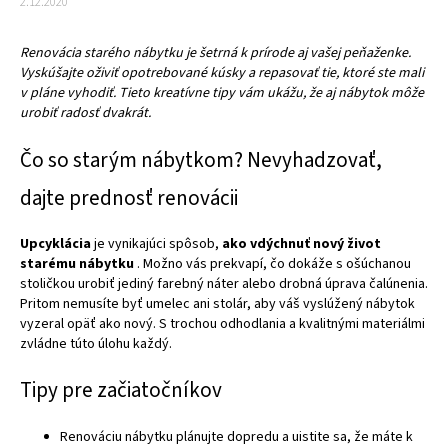
2.12.2020
Renovácia starého nábytku
je šetrná k prírode aj vašej peňaženke.
Vyskúšajte oživiť opotrebované kúsky a repasovať tie, ktoré ste mali
v pláne vyhodiť. Tieto kreatívne tipy vám ukážu, že aj nábytok môže
urobiť radosť dvakrát.
Čo so starým nábytkom? Nevyhadzovať,
dajte prednosť renovácii
Upcyklácia
je vynikajúci spôsob,
ako vdýchnuť nový život
starému nábytku
. Možno vás prekvapí, čo dokáže s ošúchanou
stoličkou urobiť jediný farebný náter alebo drobná úprava čalúnenia.
Pritom nemusíte byť umelec ani stolár, aby váš vyslúžený nábytok
vyzeral opäť ako nový. S trochou odhodlania a kvalitnými materiálmi
zvládne túto úlohu každý.
Tipy pre začiatočníkov
Renováciu nábytku plánujte dopredu a uistite sa, že máte k