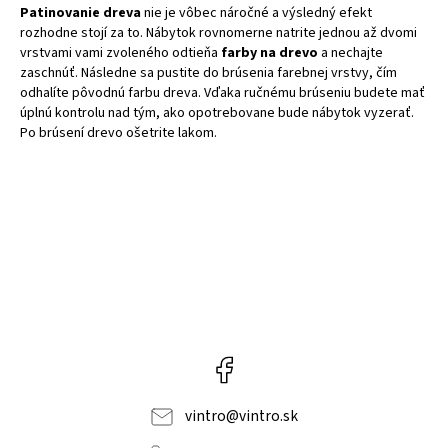
Patinovanie dreva
nie je vôbec náročné a výsledný efekt
rozhodne stojí za to. Nábytok rovnomerne natrite jednou až dvomi
vrstvami vami zvoleného odtieňa
farby na drevo
a nechajte
zaschnúť. Následne sa pustite do brúsenia farebnej vrstvy, čím
odhalíte pôvodnú farbu dreva. Vďaka ručnému brúseniu budete mať
úplnú kontrolu nad tým, ako opotrebovane bude nábytok vyzerať.
Po brúsení drevo ošetrite lakom.
Facebook
vintro
@
vintro.sk