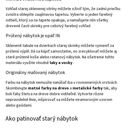
Vzhľad starej sklenenej vitríny môžete oživiť tým, že zadnú priečku
zvnútra oblepíte zaujímavou tapetou. Vyberte si jeden farebný
odtieň, ktorý sa na tapete opakuje, a namaľujete ním všetky
drevené časti skrinky pre celistvý farebný vzhľad.
Prútený nábytok je opäť IN
Sklenené tabule na dvierkach starej skrinky môžete vymeniť za
prútenú výplň. Dá sa kúpiť samostatne, no zrecyklovať môžete aj
staré prútené koše alebo ratanový nábytok. Na ošetrenie tohto
materiálu využite vhodné
laky a vosky
.
Originálny maľovaný nábytok
Farbu na nábytok nemusíte nanášať iba v rovnomerných vrstvách.
Skombinujte
matné farby na drevo
a
metalické farby
tak, aby
boli ťahy štetca na dreve dobre viditeľné. Vytvorte rôzne
nepravidelné línie, inšpirovať sa môžete mramorovým vzorom
alebo geódami.
Ako patinovať starý nábytok