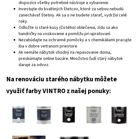
dispozícii všetky potrebné nástroje a vybavenie.
Investujte do kvalitných štetcov, ktoré za sebou nebudú
zanechávať štetiny. Ak sa o ne budete starať, vydržia celé
roky.
Odložte si staré kusy (čistého) oblečenia, zídu sa ako
handričky na voskovanie a pomôžu pri upratovaní.
Nezabúdajte na ochranné pomôcky a s chemikáliami pracujte
iba v dobre vetranom priestore.
Ak nemáte nábytok vhodný na repasovanie doma,
preskúmajte online bazáre. Množstvo ľudí starý nábytok
daruje za odvoz.
Na renováciu starého nábytku môžete
využiť farby VINTRO z našej ponuky: