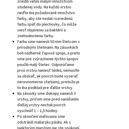
zriedili veľmi malým množstvom
studenej vody. Na každú vrstvu
rieďte iba požadované množstvo
farby, aby ste nedali rozriedenú
farbu späť do plechovky, čo môže
viesť objaveniu sa baktérií a
znehodnoteniu farby.
Farbu sme naniesli 50 mm štetcom s
prírodnými štetinami. Na zásuvkách
boli nádherné čapové spoje, a preto
sme pre zvýraznenie týchto spojov
použili malý štetec. Odporúčame
prvú vrstvu naniesť tenkú, nemusíte
sa obávať, ak povrch bude vyzerať
nerovnomerne sfarbený, pretože je
to iba podklad pre ďalšie vrstvy.
Na zásuvky sme dokopy naniesli 3
vrstvy, pričom sme pred nanášaním
ďalšej vrstvy nechali povrch
vyschnúť 1 – 1,5 hodiny.
Po skončení maľovania sme
odstránili maliarsku pásku. Ak s
niektorým miestom nie ste spokojní,