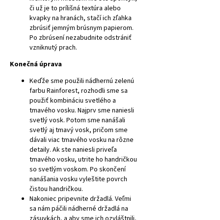
či už je to prílišná textúra alebo
kvapky na hranách, stačí ich zľahka
zbrúsiť jemným brúsnym papierom.
Po zbrúsení nezabudnite odstrániť
vzniknutý prach.
Konečná úprava
Keďže sme použili nádhernú zelenú
farbu Rainforest, rozhodli sme sa
použiť kombináciu svetlého a
tmavého vosku. Najprv sme naniesli
svetlý vosk. Potom sme nanášali
svetlý aj tmavý vosk, pričom sme
dávali viac tmavého vosku na rôzne
detaily. Ak ste naniesli priveľa
tmavého vosku, utrite ho handričkou
so svetlým voskom. Po skončení
nanášania vosku vyleštite povrch
čistou handričkou.
Nakoniec pripevnite držadlá. Veľmi
sa nám páčili nádherné držadlá na
zásuvkách, a aby sme ich ozvláštnili,