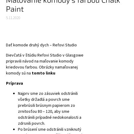
Paint
5.11.2020
Dať komode druhý dych – Refovi Studio
Dievčatá v štúdiu Refovi Studio v Glasgowe
pripravili návod na maľovanie komody
kriedovou farbou. Obrázky namaľovanej
komody sú na
tomto linku
Príprava
Najprv sme zo zásuviek odstránili
všetky držadlá a povrch sme
prebrúsili brúsnym papierom zo
zrnitosťou 80 – 120, aby sme
odstránili prípadné nedokonalosti a
zdrsnili povrch.
Po brúsení sme odstránili vzniknutý