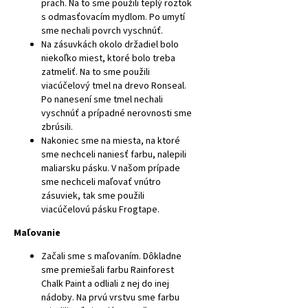
prach. Na to sme použili teplý roztok
s odmasťovacím mydlom. Po umytí
sme nechali povrch vyschnúť.
Na zásuvkách okolo držadiel bolo
niekoľko miest, ktoré bolo treba
zatmeliť. Na to sme použili
viacúčelový tmel na drevo Ronseal.
Po nanesení sme tmel nechali
vyschnúť a prípadné nerovnosti sme
zbrúsili.
Nakoniec sme na miesta, na ktoré
sme nechceli naniesť farbu, nalepili
maliarsku pásku. V našom prípade
sme nechceli maľovať vnútro
zásuviek, tak sme použili
viacúčelovú pásku Frogtape.
Maľovanie
Začali sme s maľovaním. Dôkladne
sme premiešali farbu Rainforest
Chalk Paint a odliali z nej do inej
nádoby. Na prvú vrstvu sme farbu