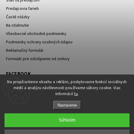
Staň sa predajcom
Predajcovia farieb
Časté otázky
Na stiahnutie
Všeobecné obchodné podmienky
Podmienky ochrany osobných údajov
Reklamačný formulár
Formulár pre odstúpenie od zmluvy
FACEBOOK
Na prispôsobenie obsahu a reklám, poskytovanie funkcií sociálnych
médií a analýzu návštevnosti používame súbory cookie. Viac
informácií
tu
.
Nastavenie
Súhlasím
Copyright 2026
Vintro.sk
. Všetky práva vyhradené.
Upraviť nastavenie cookies