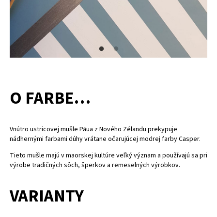
O FARBE…
Vnútro ustricovej mušle Pāua z Nového Zélandu prekypuje
nádhernými farbami dúhy vrátane očarujúcej modrej farby Casper.
Tieto mušle majú v maorskej kultúre veľký význam a používajú sa pri
výrobe tradičných sôch, šperkov a remeselných výrobkov.
VARIANTY