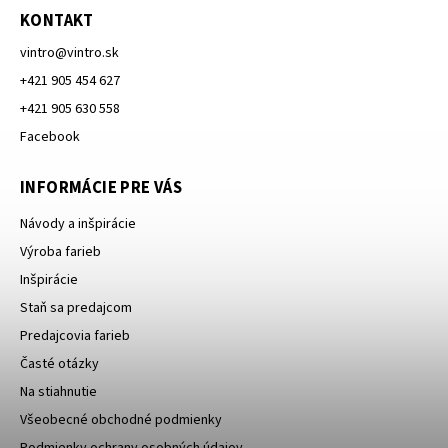
KONTAKT
vintro
@
vintro.sk
+421 905 454 627
+421 905 630 558
Facebook
INFORMÁCIE PRE VÁS
Návody a inšpirácie
Výroba farieb
Inšpirácie
Staň sa predajcom
Predajcovia farieb
Časté otázky
Na stiahnutie
Všeobecné obchodné podmienky
Podmienky ochrany osobných údajov