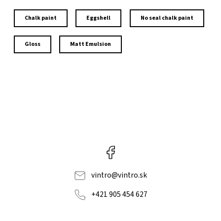
Chalk paint
Eggshell
No seal chalk paint
Gloss
Matt Emulsion
Facebook
vintro
@
vintro.sk
+421 905 454 627