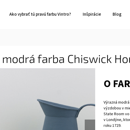
Ako vybrať tú pravú farbu Vintro?
Inšpirácie
Blog
 modrá farba Chiswick Ho
O FA
Výrazná modrá 
výzdobou v mie
State Room vo 
v Londýne, kto
roku 1729.