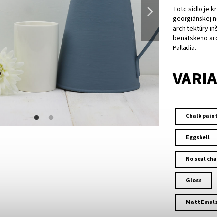
Toto sídlo je k
georgiánskej n
architektúry in
benátskeho ar
Palladia.
VARI
Chalk pain
Eggshell
No seal cha
Gloss
Matt Emuls