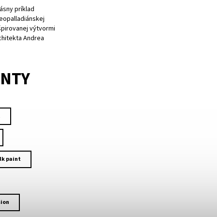
rásny príklad
eopalladiánskej
špirovanej výtvormi
chitekta Andrea
ANTY
t
lk paint
ion