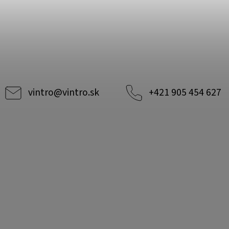
vintro
@
vintro.sk
+421 905 454 627