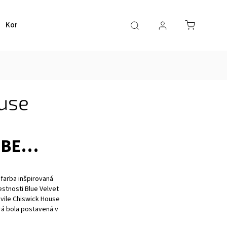
Kontakt
use
RBE…
farba inšpirovaná
stnosti Blue Velvet
vile Chiswick House
rá bola postavená v