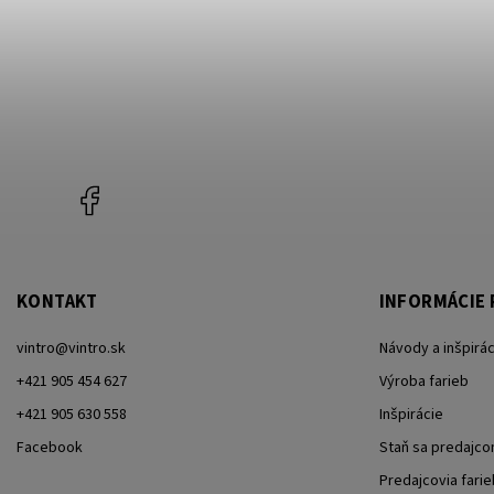
Facebook
KONTAKT
INFORMÁCIE 
vintro
@
vintro.sk
Návody a inšpirác
+421 905 454 627
Výroba farieb
+421 905 630 558
Inšpirácie
Facebook
Staň sa predajc
Predajcovia farie