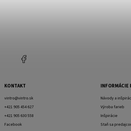
Facebook
KONTAKT
INFORMÁCIE 
vintro
@
vintro.sk
Návody a inšpirác
+421 905 454 627
Výroba farieb
+421 905 630 558
Inšpirácie
Facebook
Staň sa predajc