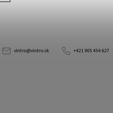
vintro
@
vintro.sk
+421 905 454 627