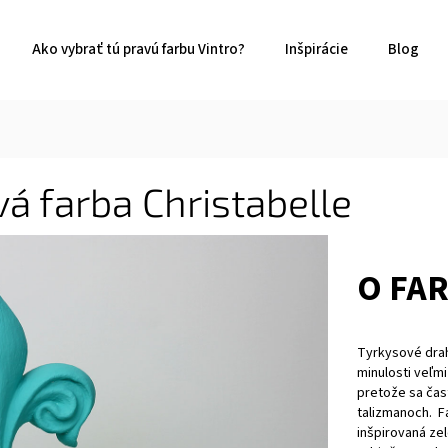
Ako vybrať tú pravú farbu Vintro?
Inšpirácie
Blog
á farba Christabelle
O FA
Tyrkysové dra
minulosti veľm
pretože sa čast
talizmanoch. Fa
inšpirovaná z