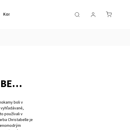
Kontakt
RBE…
hokamy boli v
i vyhľadávané,
o používali v
rba Christabelle je
elenomodrým