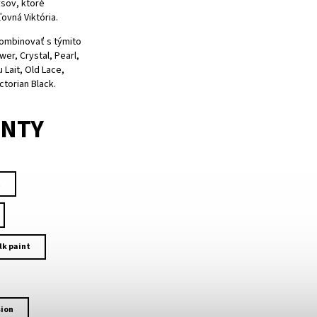
sov, ktoré
ovná Viktória.
mbinovať s týmito
wer, Crystal, Pearl,
 Lait, Old Lace,
ctorian Black.
ANTY
t
lk paint
ion