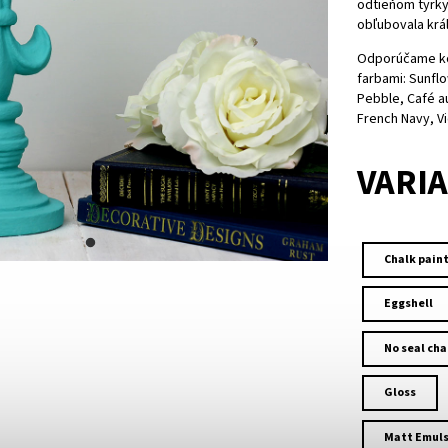
odtieňom tyrky
obľubovala kráľ
Odporúčame ko
farbami: Sunflo
Pebble, Café au
French Navy, Vi
VARI
Chalk pain
Eggshell
No seal cha
Gloss
Matt Emuls