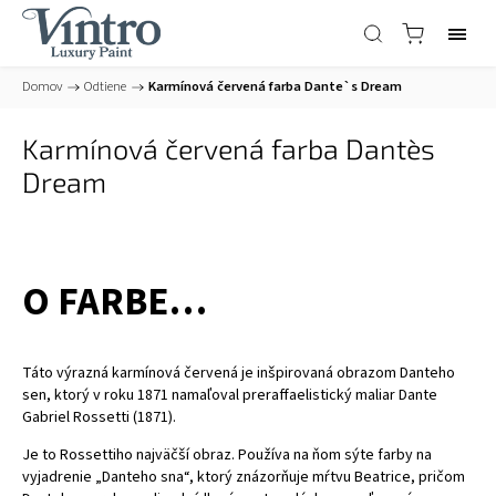
Domov
/
Odtiene
/
Karmínová červená farba Dante`s Dream
Karmínová červená farba Dante`s
Dream
O FARBE…
Táto výrazná karmínová červená je inšpirovaná obrazom Danteho
sen, ktorý v roku 1871 namaľoval preraffaelistický maliar Dante
Gabriel Rossetti (1871).
Je to Rossettiho najväčší obraz. Používa na ňom sýte farby na
vyjadrenie „Danteho sna“, ktorý znázorňuje mŕtvu Beatrice, pričom