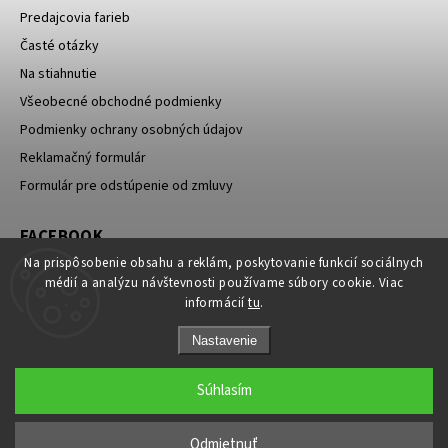
Predajcovia farieb
Časté otázky
Na stiahnutie
Všeobecné obchodné podmienky
Podmienky ochrany osobných údajov
Reklamačný formulár
Formulár pre odstúpenie od zmluvy
FACEBOOK
Na prispôsobenie obsahu a reklám, poskytovanie funkcií sociálnych
médií a analýzu návštevnosti používame súbory cookie. Viac
informácií
tu
.
Nastavenie
Súhlasím
Copyright 2026
Vintro.sk
. Všetky práva vyhradené.
Upraviť nastavenie cookies
Odmietnuť