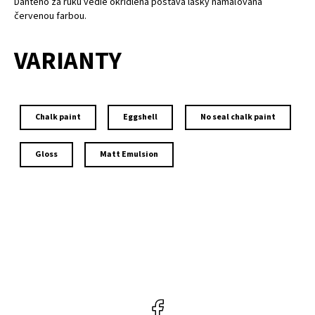
Danteho za ruku vedie okrídlená postava lásky namaľovaná
červenou farbou.
VARIANTY
Chalk paint
Eggshell
No seal chalk paint
Gloss
Matt Emulsion
Facebook