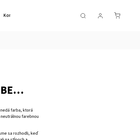
Kontakt
RBE…
nedá farba, ktorá
s neutrálnou farebnou
 sme sa rozhodli, keď
li na stĺpoch a