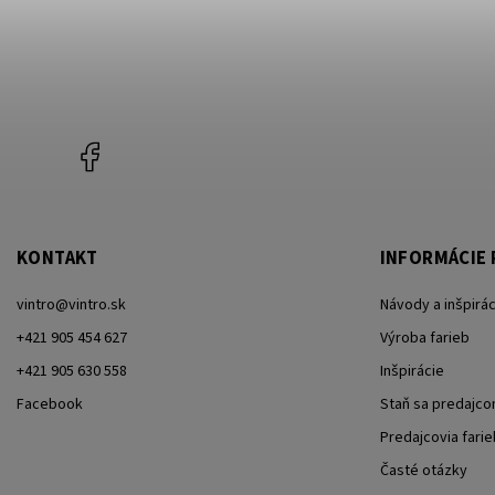
Facebook
KONTAKT
INFORMÁCIE 
vintro
@
vintro.sk
Návody a inšpirác
+421 905 454 627
Výroba farieb
+421 905 630 558
Inšpirácie
Facebook
Staň sa predajc
Predajcovia farie
Časté otázky