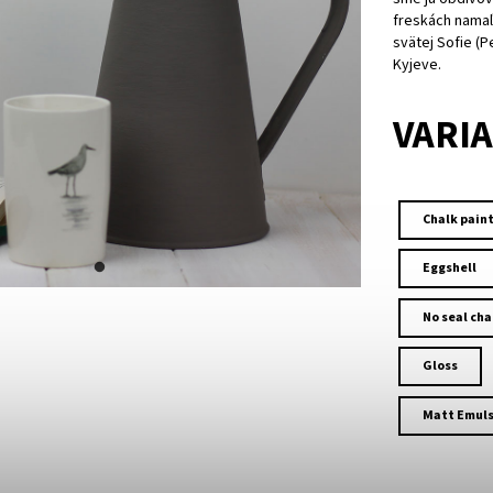
freskách nama
svätej Sofie (P
Kyjeve.
VARI
Chalk pain
Eggshell
No seal cha
Gloss
Matt Emuls