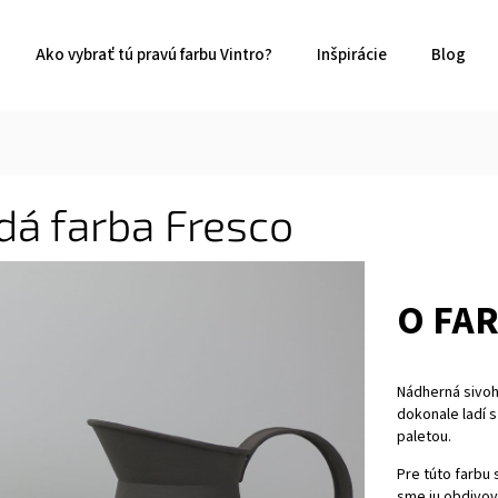
Ako vybrať tú pravú farbu Vintro?
Inšpirácie
Blog
dá farba Fresco
O FA
Nádherná sivoh
dokonale ladí 
paletou.
Pre túto farbu
sme ju obdivova