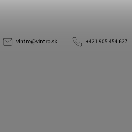
vintro
@
vintro.sk
+421 905 454 627