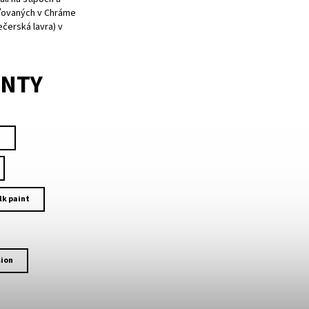
ľovaných v Chráme
ečerská lavra) v
ANTY
t
lk paint
ion