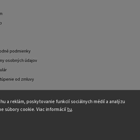
om
b
odné podmienky
ny osobných údajov
ulár
túpenie od zmluvy
u a reklám, poskytovanie funkcií sociálnych médií a analýzu
e súbory cookie. Viac informácií
tu
.
Copyright 2026
Vintro.sk
. Všetky práva vyhradené.
Upraviť nastavenie cookies
Grafický návrh vytvořil a nakódoval
Shoptak.cz