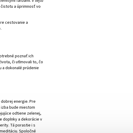
zemitými farbami. V tejto
 čistotu a úprimnosť vo
pre cestovanie a
.
potrebné poznať ich
vota, či utlmovali to, čo
iu a dokonalé prúdenie
 dobrej energie. Pre
ká izba bude miestom
ojujúce odtiene zelenej,
te doplnky a dekorácie v
rity. Tá porastie i s
 meditáciu. Spoločné