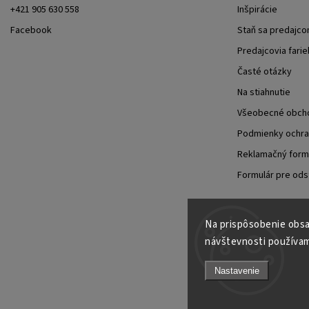
+421 905 630 558
Inšpirácie
Facebook
Staň sa predajc
Predajcovia farie
Časté otázky
Na stiahnutie
Všeobecné obch
Podmienky ochra
Reklamačný form
Formulár pre ods
Na prispôsobenie obsah
návštevnosti používam
Nastavenie