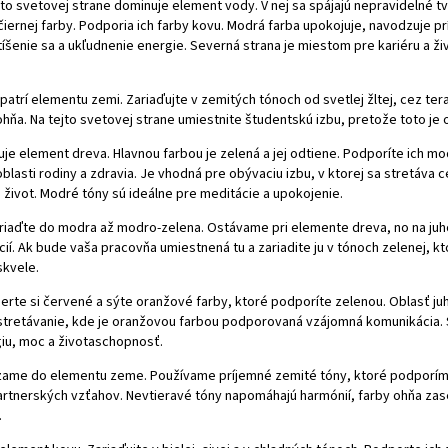
o svetovej strane dominuje element vody. V nej sa spájajú nepravidelné tva
čiernej
farby. Podporia ich farby kovu. Modrá farba upokojuje, navodzuje pr
tíšenie sa a ukľudnenie energie. Severná strana je miestom pre kariéru a ži
atrí elementu zemi. Zariaďujte v zemitých tónoch od
svetlej žltej
, cez
ter
hňa. Na tejto svetovej strane umiestnite študentskú izbu, pretože toto je
je element dreva. Hlavnou farbou je
zelená
a jej odtiene. Podporíte ich
mod
oblasti rodiny a zdravia. Je vhodná pre obývaciu izbu, v ktorej sa stretáva c
 život. Modré tóny sú ideálne pre meditácie a upokojenie.
riaďte do
modra
až
modro-zelena
. Ostávame pri elemente dreva, no na j
cií. Ak bude vaša pracovňa umiestnená tu a zariadite ju v tónoch zelenej, kt
skvele.
erte si
červené
a
sýte oranžové
farby, ktoré podporíte zelenou. Oblasť ju
stretávanie, kde je oranžovou farbou podporovaná vzájomná komunikácia. S
iu, moc a životaschopnosť.
zame do elementu zeme. Používame príjemné
zemité tóny
, ktoré podporí
partnerských vzťahov. Nevtieravé tóny napomáhajú harmónií, farby ohňa za
.