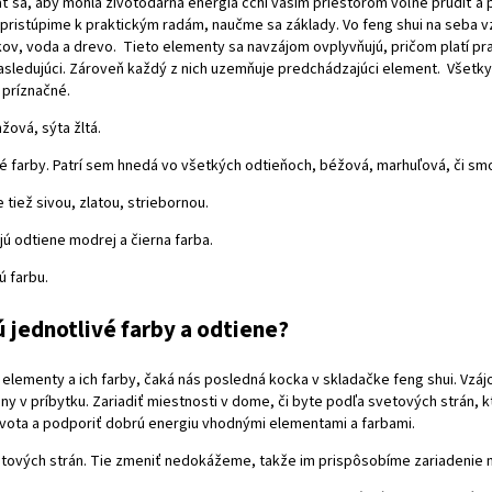
ňať sa, aby mohla životodarná energia čchí vašim priestorom voľne prúdiť a
ž pristúpime k praktickým radám, naučme sa základy. Vo feng shui na seba 
ov, voda a drevo. Tieto elementy sa navzájom ovplyvňujú, pričom platí pr
nasledujúci. Zároveň každý z nich uzemňuje predchádzajúci element. Všetk
 príznačné.
žová, sýta žltá.
 farby. Patrí sem hnedá vo všetkých odtieňoch, béžová, marhuľová, či sm
e tiež sivou, zlatou, striebornou.
ú odtiene modrej a čierna farba.
ú farbu.
 jednotlivé farby a odtiene?
lementy a ich farby, čaká nás posledná kocka v skladačke feng shui. Vzáj
y v príbytku. Zariadiť miestnosti v dome, či byte podľa svetových strán, k
ivota a podporiť dobrú energiu vhodnými elementami a farbami.
tových strán. Tie zmeniť nedokážeme, takže im prispôsobíme zariadenie m