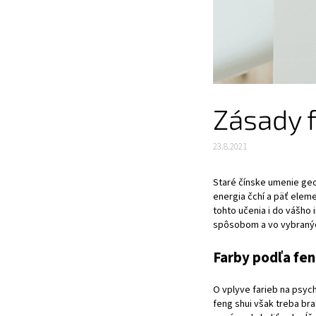
Zásady f
23.8.2021
Staré čínske umenie geom
energia čchí a päť elem
tohto učenia i do vášho 
spôsobom a vo vybranýc
Farby podľa fen
O vplyve farieb na psych
feng shui však treba bra