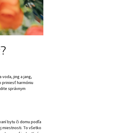
ť?
 voda, jing a jang,
o priniesť harmóniu
iadite správnym
ovaní bytu či domu podľa
j miestnosti. To všetko