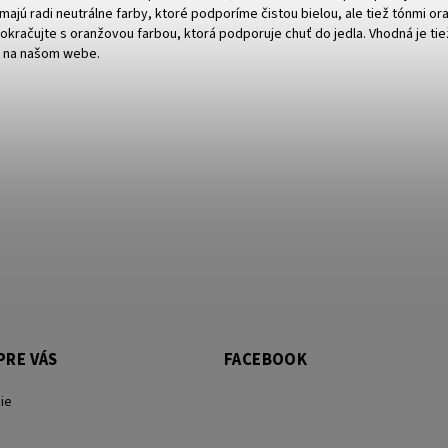
ajú radi neutrálne farby, ktoré podporíme čistou bielou, ale tiež tónmi o
okračujte s oranžovou farbou, ktorá podporuje chuť do jedla. Vhodná je ti
i
na našom webe
.
PRE VÁS
FACEBOOK
ie