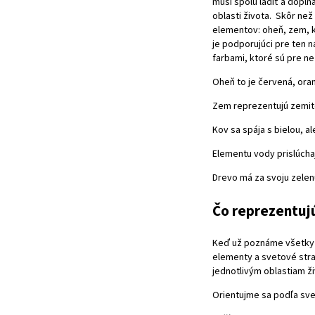
musí spolu ladiť a dopĺ
oblasti života. Skôr ne
elementov: oheň, zem, k
je podporujúci pre ten 
farbami, ktoré sú pre ne
Oheň to je červená, oran
Zem reprezentujú zemité
Kov sa spája s bielou, al
Elementu vody prislúchaj
Drevo má za svoju zelen
Čo reprezentujú
Keď už poznáme všetky e
elementy a svetové stran
jednotlivým oblastiam ž
Orientujme sa podľa sve