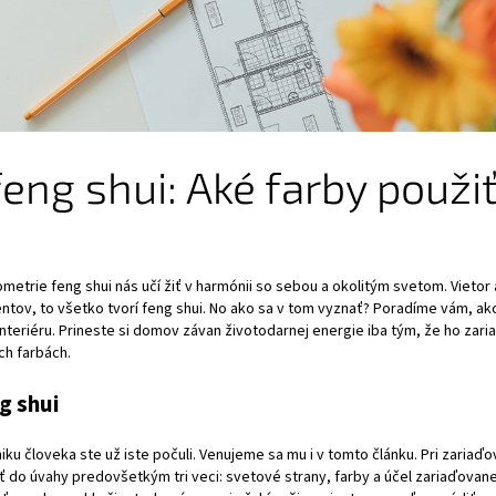
eng shui: Aké farby použi
etrie feng shui nás učí žiť v harmónii so sebou a okolitým svetom. Vietor a
entov, to všetko tvorí feng shui. No ako sa v tom vyznať? Poradíme vám, ak
interiéru. Prineste si domov závan životodarnej energie iba tým, že ho zar
h farbách.
g shui
iku človeka ste už iste počuli. Venujeme sa mu i v
tomto článku
. Pri zariaď
ť do úvahy predovšetkým tri veci: svetové strany, farby a účel zariaďovane