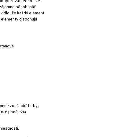
 podporovať jednotlivé
vzájomne pôsobí päť
avidlo, že každý element
y elementy disponujú
otanová.
omne zosúladiť farby,
toré prináležia
iestností.