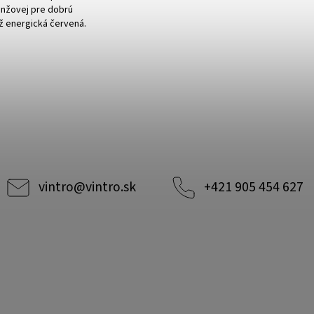
ranžovej pre dobrú
ež energická červená.
vintro
@
vintro.sk
+421 905 454 627