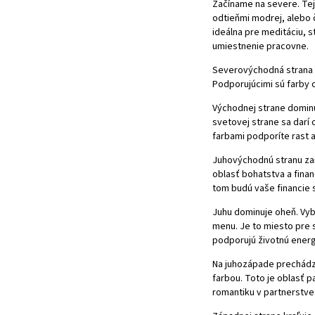
Začíname na severe. Tejt
odtieňmi
modrej
, alebo
ideálna pre meditáciu, s
umiestnenie pracovne.
Severovýchodná strana p
Podporujúcimi sú farby o
Východnej strane dominu
svetovej strane sa darí 
farbami podporíte rast a
Juhovýchodnú stranu za
oblasť bohatstva a finan
tom budú vaše financie 
Juhu dominuje oheň. Vyb
menu. Je to miesto pre 
podporujú životnú energ
Na juhozápade prechád
farbou. Toto je oblasť 
romantiku v partnerstve