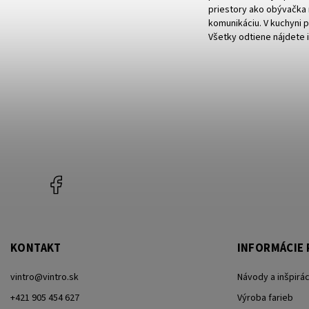
priestory ako obývačka m
komunikáciu. V kuchyni p
Všetky odtiene nájdete 
Facebook
KONTAKT
INFORMÁCIE 
vintro
@
vintro.sk
Návody a inšpirác
+421 905 454 627
Výroba farieb