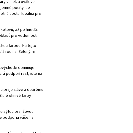
ry vlniek a oválov s
íjemné pocity. Je
votnú cestu. Ideálna pre
akotovú
, až po
hnedú
.
 oblasť pre vedomosti.
rou farbou
. Na tejto
elá rodina. Zelenými
uhovýchode dominuje
orá podporí rast, iste na
hu praje sláve a dobrému
ilné ohnivé farby
me
sýtou oranžovou
se podporia vášeň a