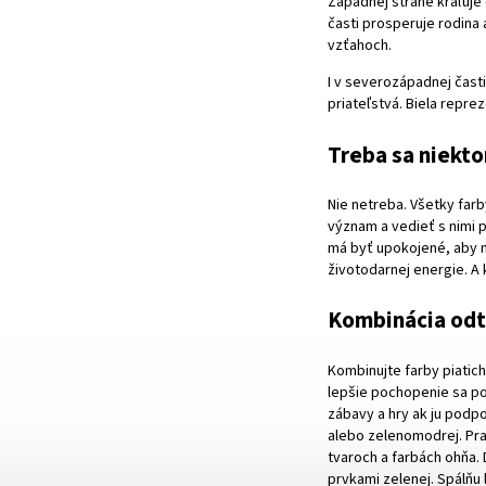
Západnej strane kraľuje
časti prosperuje rodina 
vzťahoch.
I v severozápadnej čas
priateľstvá. Biela repre
Treba sa niekt
Nie netreba. Všetky far
význam a vedieť s nimi p
má byť upokojené, aby m
životodarnej energie. A
Kombinácia odt
Kombinujte farby piatic
lepšie pochopenie sa po
zábavy a hry ak ju podpo
alebo zelenomodrej. Prac
tvaroch a farbách ohňa. 
prvkami zelenej. Spálňu