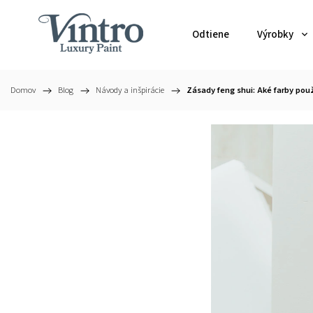
Odtiene
Výrobky
Domov
/
Blog
/
Návody a inšpirácie
/
Zásady feng shui: Aké farby pou