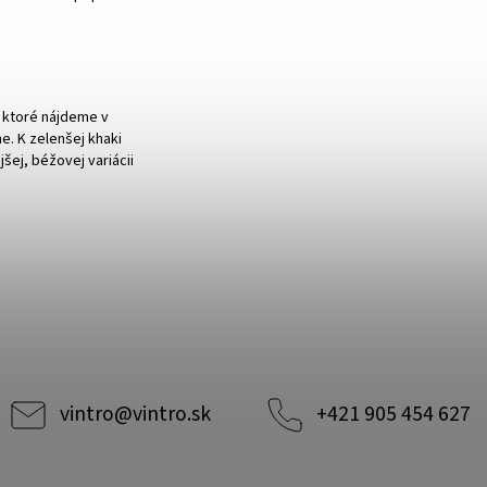
, ktoré nájdeme v
e. K zelenšej khaki
ejšej, béžovej variácii
vintro
@
vintro.sk
+421 905 454 627