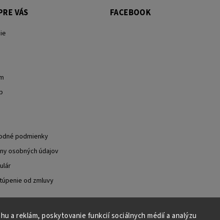
PRE VÁS
FACEBOOK
ie
om
b
odné podmienky
ny osobných údajov
ulár
túpenie od zmluvy
u a reklám, poskytovanie funkcií sociálnych médií a analýzu