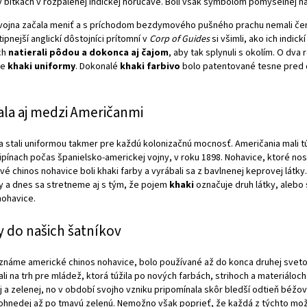
v bitkách v rozpálenej indickej horúčave. Boli však symbolom pomyselnej n
a vojna začala meniť a s príchodom bezdymového pušného prachu nemali če
pnejší anglickí dôstojníci prítomní v
Corp of Guides
si všimli, ako ich indick
ch
natierali pôdou a dokonca aj čajom
, aby tak splynuli s okolím. O dva 
ne
khaki uniformy
. Dokonalé
khaki farbivo
bolo patentované tesne pred 
jala aj medzi Američanmi
 stali uniformou takmer pre každú kolonizačnú mocnosť. Američania mali t
lipínach počas španielsko-americkej vojny, v roku 1898. Nohavice, ktoré nos
rvé chinos nohavice boli khaki farby a vyrábali sa z bavlnenej keprovej látky.
vy a dnes sa stretneme aj s tým, že pojem
khaki
označuje druh látky, alebo
nohavice.
y do našich šatníkov
 známe americké chinos nohavice, bolo používané až do konca druhej svetov
li na trh pre mládež, ktorá túžila po nových farbách, strihoch a materiáloc
 a zelenej, no v období svojho vzniku pripomínala skôr bledší odtieň béžov
edohnedej až po tmavú zelenú. Nemožno však poprieť, že každá z týchto mož