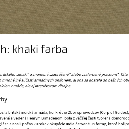
h: khaki farba
urdského „khaki” a znamená „zaprášené” alebo „zafarbené prachom“. Táto
 mnohé iné súčasti armádnych uniforiem, aj ona sa dostala do bežných ob
ielen v móde, ale aj interiérovom dizajne.
rby
ila britská indická armáda, konkrétne Zbor sprievodcov (Corp of Guides),
avená a vedená Henrym Lumsdenom, bola z väčšej časti tvorená domorodcam
ličania nosili počas 70 rokov okupácie Indie červené uniformy, ktoré boli pr