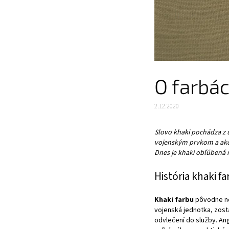
O farbác
2.12.2020
Slovo khaki
pochádza z 
vojenským prvkom a ako
Dnes je khaki obľúbená n
História khaki fa
Khaki farbu
pôvodne nos
vojenská jednotka, zost
odvlečení do služby. Ang