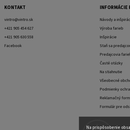
KONTAKT
INFORMÁCIE 
vintro
@
vintro.sk
Návody a inšpirác
+421 905 454 627
Výroba farieb
+421 905 630 558
Inšpirácie
Facebook
Staň sa predajc
Predajcovia farie
Časté otázky
Na stiahnutie
Všeobecné obch
Podmienky ochra
Reklamačný form
Formulár pre ods
Na prispôsobenie obsah