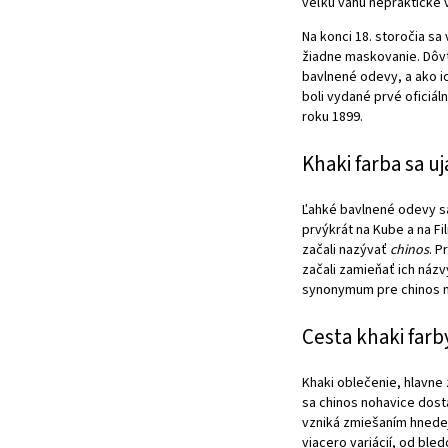
veľkú váhu nepraktické 
Na konci 18. storočia s
žiadne maskovanie. Dôvti
bavlnené odevy, a ako i
boli vydané prvé oficiál
roku 1899.
Khaki farba sa u
Ľahké bavlnené odevy sa
prvýkrát na Kube a na Fi
začali nazývať
chinos
. P
začali zamieňať ich náz
synonymum pre chinos 
Cesta khaki farb
Khaki oblečenie, hlavne
sa chinos nohavice dosta
vzniká zmiešaním hnedej
viacero variácií, od bl