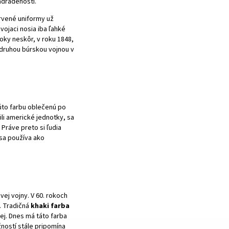
adradenosti.
rvené uniformy už
í vojaci nosia iba ľahké
roky neskôr, v roku 1848,
druhou búrskou vojnou v
úto farbu oblečenú po
ili americké jednotky, sa
 Práve preto si ľudia
 sa používa ako
ej vojny. V 60. rokoch
h. Tradičná
khaki farba
ej. Dnes má táto farba
ností stále pripomína