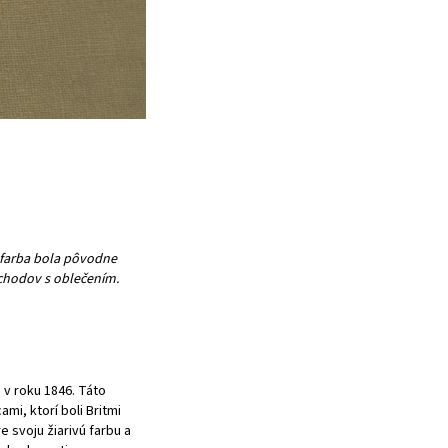
 farba bola pôvodne
chodov s oblečením.
 v roku 1846. Táto
i, ktorí boli Britmi
e svoju žiarivú farbu a