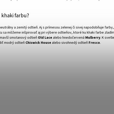
khaki farbu?
neutrálny a zemitý odtieň. Aj s prímesou zelenej či sivej napodobňuje farby
tu sa môžeme inšpirovať aj pri výbere odtieňov, ktoré ku khaki farbe zladím
 tmavší smotanový odtieň
Old Lace
alebo hnedočervená
Mulberry
. K svetl
diť modrý odtieň
Chiswick House
alebo sivohnedý odtieň
Fresco
.